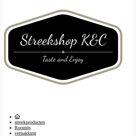
streekproducten
Roomijs
verpakking