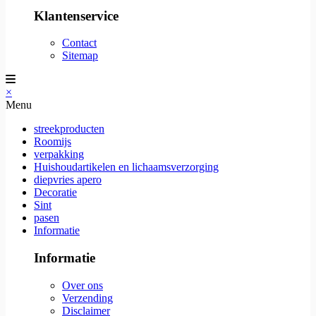
Klantenservice
Contact
Sitemap
×
Menu
streekproducten
Roomijs
verpakking
Huishoudartikelen en lichaamsverzorging
diepvries apero
Decoratie
Sint
pasen
Informatie
Informatie
Over ons
Verzending
Disclaimer