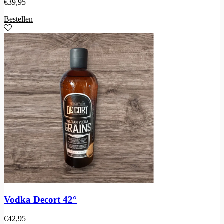
€
39,95
Bestellen
Vodka Decort 42°
€
42,95