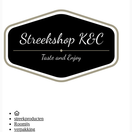
streekproducten
Roomijs
verpakking