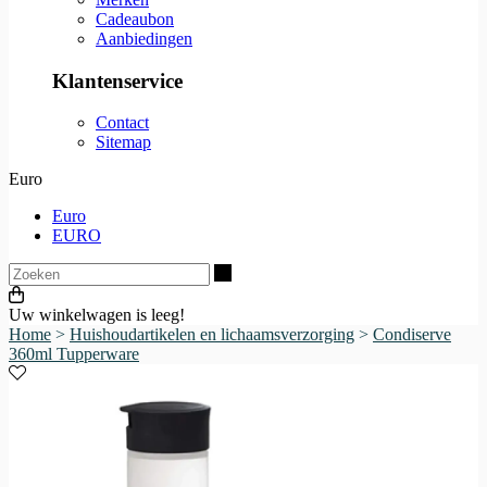
Cadeaubon
Aanbiedingen
Klantenservice
Contact
Sitemap
Euro
Euro
EURO
Zoeken
Uw winkelwagen is leeg!
Home
>
Huishoudartikelen en lichaamsverzorging
>
Condiserve
360ml Tupperware