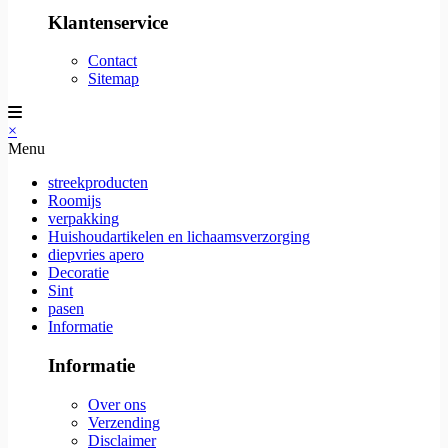
Klantenservice
Contact
Sitemap
×
Menu
streekproducten
Roomijs
verpakking
Huishoudartikelen en lichaamsverzorging
diepvries apero
Decoratie
Sint
pasen
Informatie
Informatie
Over ons
Verzending
Disclaimer