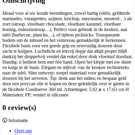
Omschrijving
Ideaal voor al uw koude bereidingen, zowel hartig (oliën, gefilterde
marinades, vinaigrettes, azijnen, ketchup, mayonaise, mosterd…) als
zoet (siroop, vloeibare chocolade, vloeibare karamel, vloeibare
honing, esdoornsiroop…). Perfect voor gebruik in de keuken, aan
tafel (barbecue, plancha…), of tijdens picknicks. Transparante
bodem om de inhoud en het vulniveau gemakkelijk te herkennen.
Flexibele basis voor een goede grip en eenvoudig doseren door
zacht te knijpen. Luchtdicht en lekvrij dopje dat altijd proper blijft
dankzij het druppelvrij ventiel dat enkel door druk vloeistof doorlaat.
Handig: u bedient hem met één hand. Open het klepje met uw duim
en knijp in de basis. Elegant en stijlvol: van de keuken rechtstreeks
naar de tafel. Slim ontwerp: soepel materiaal voor gemakkelijk
doseren bij het serveren. Tip: denk aan het milieu en bespaar geld
door een jerrycan olie te kopen en deze geleidelijk over te gieten in
de flexibele Condiserve 360 ml. Afmetingen: 5,92 ⌀ x 17,63 cm H
Materialen: PP; ventiel in siliconen
0 review(s)
Informatie
Over ons