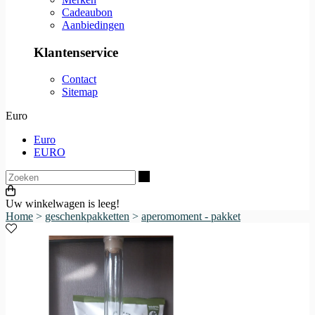
Cadeaubon
Aanbiedingen
Klantenservice
Contact
Sitemap
Euro
Euro
EURO
Zoeken
Uw winkelwagen is leeg!
Home
>
geschenkpakketten
>
aperomoment - pakket