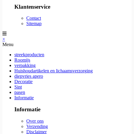
Klantenservice
Contact
Sitemap
×
Menu
streekproducten
Roomijs
verpakking
Huishoudartikelen en lichaamsverzorging
diepvries apero
Decoratie
Sint
pasen
Informatie
Informatie
Over ons
Verzending
Disclaimer