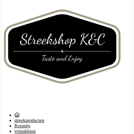
streekproducten
Roomijs
verpakking