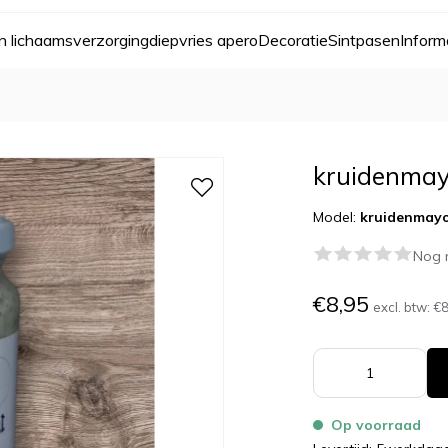
n lichaamsverzorging
diepvries apero
Decoratie
Sint
pasen
Inform
kruidenmay
Model:
kruidenmayo
Nog 
€8,95
excl. btw:
€8
Op voorraad