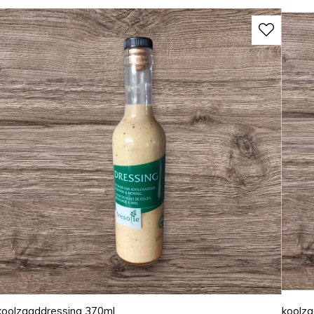
koolzaaddressing 370ml
koolz