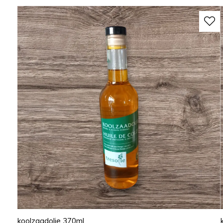
koolzaadolie 370ml