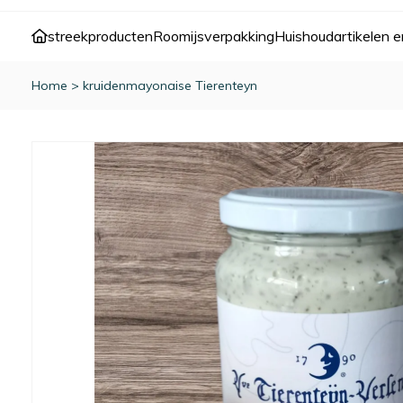
streekproducten
Roomijs
verpakking
Huishoudartikelen e
Home
>
kruidenmayonaise Tierenteyn