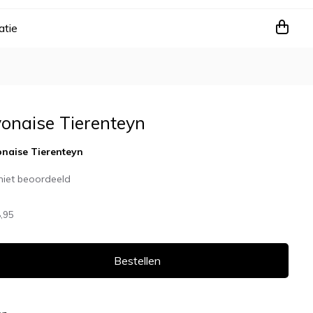
atie
onaise Tierenteyn
naise Tierenteyn
niet beoordeeld
,95
Bestellen