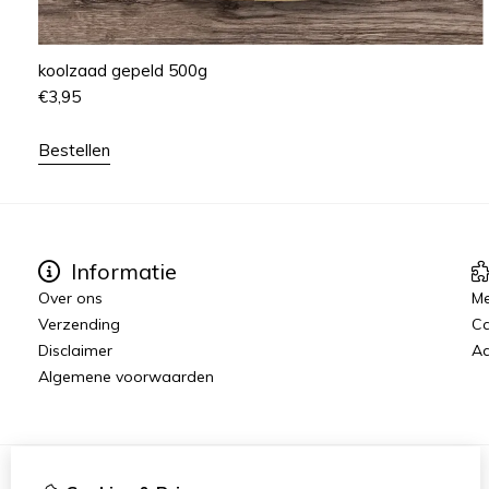
koolzaad gepeld 500g
€
3,95
Bestellen
Informatie
Over ons
Me
Verzending
C
Disclaimer
Aa
Algemene voorwaarden