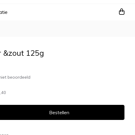
atie
r &zout 125g
niet beoordeeld
,40
Bestellen