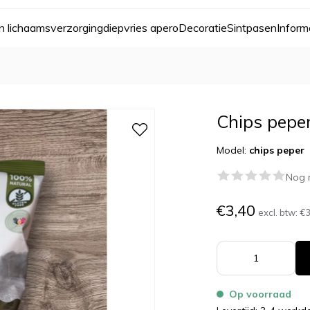
n lichaamsverzorging
diepvries apero
Decoratie
Sint
pasen
Inform
Chips pepe
Model:
chips peper
Nog 
€3,40
excl. btw:
€3
Op voorraad