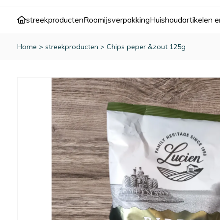
streekproducten
Roomijs
verpakking
Huishoudartikelen e
Home
>
streekproducten
>
Chips peper &zout 125g