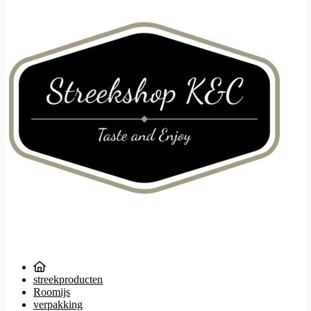
streekproducten
Roomijs
verpakking