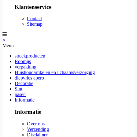
Klantenservice
Contact
Sitemap
×
Menu
streekproducten
Roomijs
verpakking
Huishoudartikelen en lichaamsverzorging
diepvries apero
Decoratie
Sint
pasen
Informatie
Informatie
Over ons
Verzending
Disclaimer