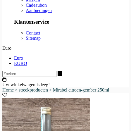
Cadeaubon
Aanbiedingen
Klantenservice
Contact
Sitemap
Euro
Euro
EURO
Zoeken
Uw winkelwagen is leeg!
Home
>
streekproducten
>
Mirabel citroen-gember 250ml