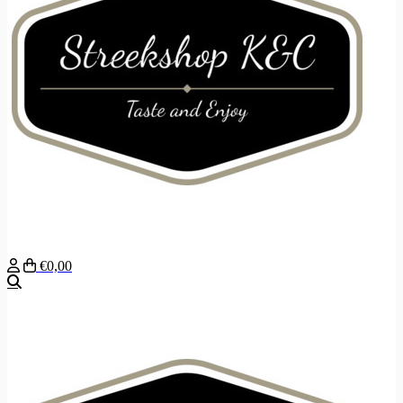
€0,00
Zoeken