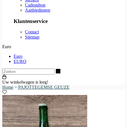
Cadeaubon
Aanbiedingen
Klantenservice
Contact
Sitemap
Euro
Euro
EURO
Zoeken
Uw winkelwagen is leeg!
Home
>
PAJOTTEGEMSE GEUZE