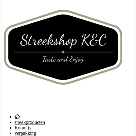
streekproducten
Roomijs
verpakking