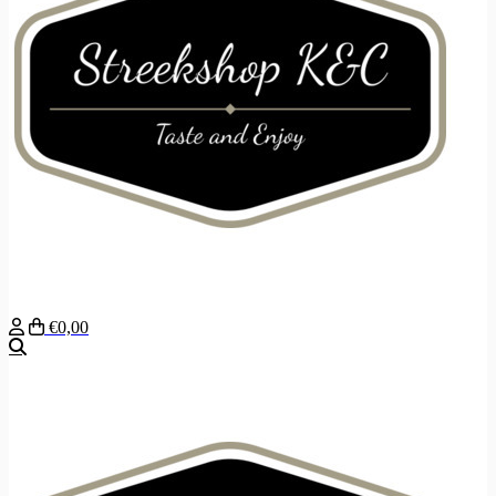
€0,00
Zoeken