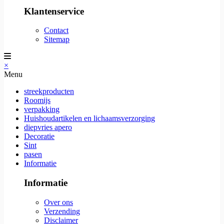
Klantenservice
Contact
Sitemap
×
Menu
streekproducten
Roomijs
verpakking
Huishoudartikelen en lichaamsverzorging
diepvries apero
Decoratie
Sint
pasen
Informatie
Informatie
Over ons
Verzending
Disclaimer