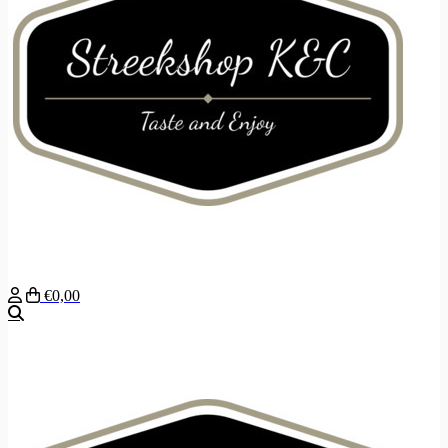
€0,00
Zoeken