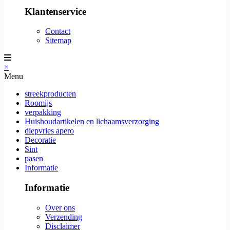
Klantenservice
Contact
Sitemap
×
Menu
streekproducten
Roomijs
verpakking
Huishoudartikelen en lichaamsverzorging
diepvries apero
Decoratie
Sint
pasen
Informatie
Informatie
Over ons
Verzending
Disclaimer