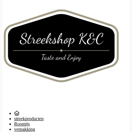
streekproducten
Roomijs
verpakking