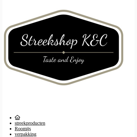
streekproducten
Roomijs
verpakking