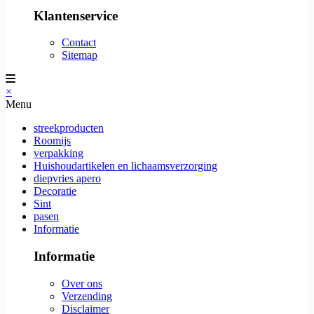
Klantenservice
Contact
Sitemap
×
Menu
streekproducten
Roomijs
verpakking
Huishoudartikelen en lichaamsverzorging
diepvries apero
Decoratie
Sint
pasen
Informatie
Informatie
Over ons
Verzending
Disclaimer