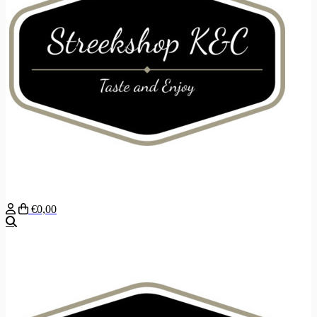
€0,00
Zoeken