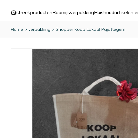
streekproducten
Roomijs
verpakking
Huishoudartikelen e
Home
>
verpakking
>
Shopper Koop Lokaal Pajottegem