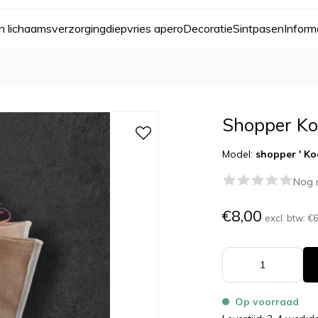
n lichaamsverzorging
diepvries apero
Decoratie
Sint
pasen
Inform
Shopper Ko
Model:
shopper ' Ko
Nog 
€8,00
excl. btw:
€6
Op voorraad