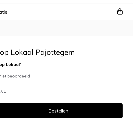
atie
op Lokaal Pajottegem
op Lokaal'
niet beoordeeld
,61
Bestellen