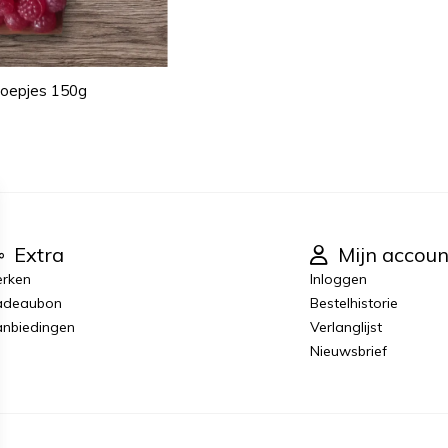
noepjes 150g
Extra
Mijn accoun
rken
Inloggen
adeaubon
Bestelhistorie
nbiedingen
Verlanglijst
Nieuwsbrief