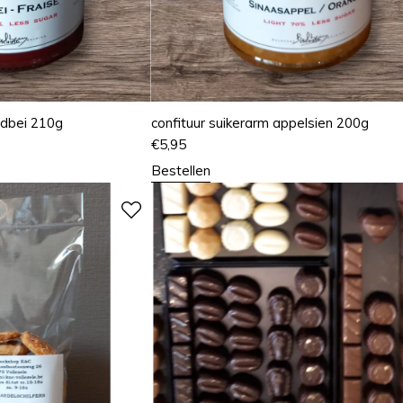
rdbei 210g
confituur suikerarm appelsien 200g
€
5,95
Bestellen