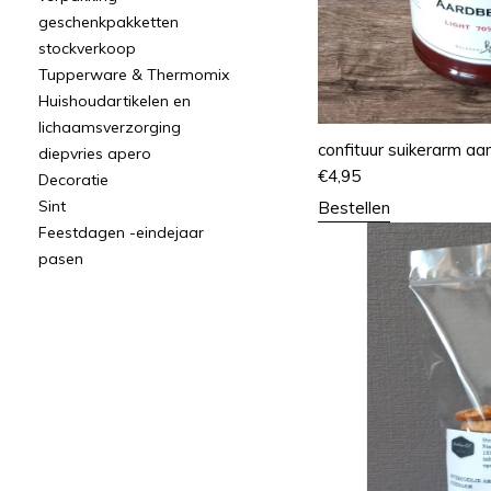
geschenkpakketten
stockverkoop
Tupperware & Thermomix
Huishoudartikelen en
lichaamsverzorging
confituur suikerarm aa
diepvries apero
€
4,95
Decoratie
Sint
Bestellen
Feestdagen -eindejaar
pasen