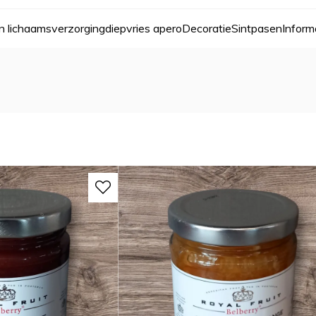
n lichaamsverzorging
diepvries apero
Decoratie
Sint
pasen
Inform