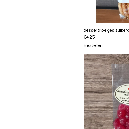
dessertkoekjes suiker
€
4,25
Bestellen