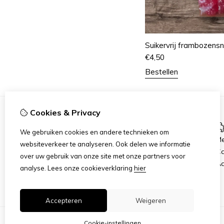
Suikervrij frambozens
€
4,50
Bestellen
Cookies & Privacy
Informatie
We gebruiken cookies en andere technieken om
Over ons
Me
websiteverkeer te analyseren. Ook delen we informatie
Verzending
C
over uw gebruik van onze site met onze partners voor
Disclaimer
Aa
analyse.
Lees onze cookieverklaring
hier
Algemene voorwaarden
Accepteren
Weigeren
Cookie-instellingen