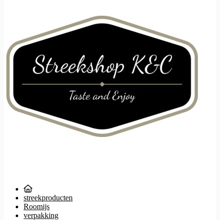
streekproducten
Roomijs
verpakking