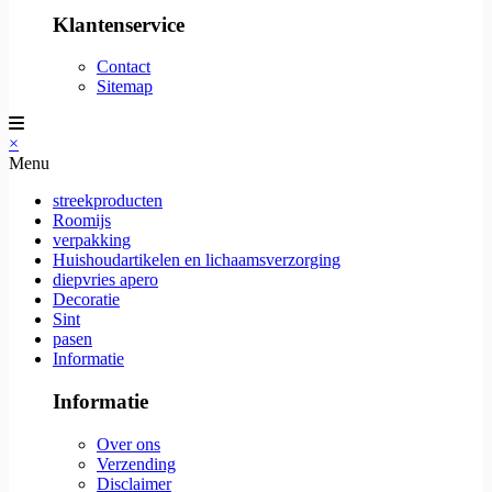
Klantenservice
Contact
Sitemap
×
Menu
streekproducten
Roomijs
verpakking
Huishoudartikelen en lichaamsverzorging
diepvries apero
Decoratie
Sint
pasen
Informatie
Informatie
Over ons
Verzending
Disclaimer