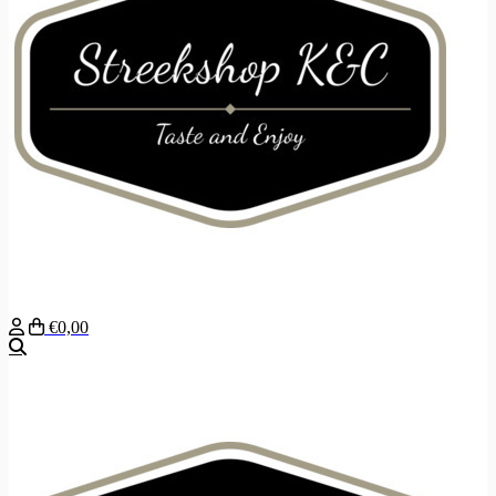
€0,00
Zoeken