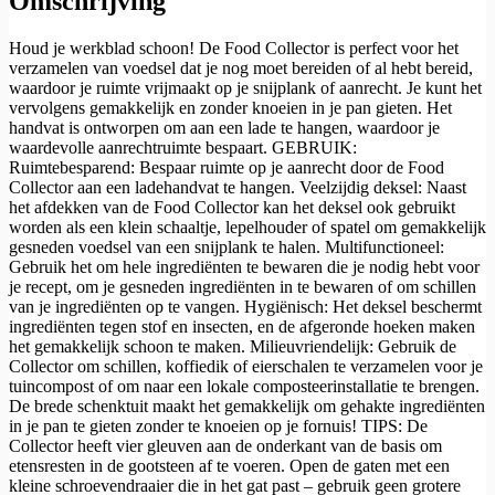
Omschrijving
Houd je werkblad schoon! De Food Collector is perfect voor het
verzamelen van voedsel dat je nog moet bereiden of al hebt bereid,
waardoor je ruimte vrijmaakt op je snijplank of aanrecht. Je kunt het
vervolgens gemakkelijk en zonder knoeien in je pan gieten. Het
handvat is ontworpen om aan een lade te hangen, waardoor je
waardevolle aanrechtruimte bespaart. GEBRUIK:
Ruimtebesparend: Bespaar ruimte op je aanrecht door de Food
Collector aan een ladehandvat te hangen. Veelzijdig deksel: Naast
het afdekken van de Food Collector kan het deksel ook gebruikt
worden als een klein schaaltje, lepelhouder of spatel om gemakkelijk
gesneden voedsel van een snijplank te halen. Multifunctioneel:
Gebruik het om hele ingrediënten te bewaren die je nodig hebt voor
je recept, om je gesneden ingrediënten in te bewaren of om schillen
van je ingrediënten op te vangen. Hygiënisch: Het deksel beschermt
ingrediënten tegen stof en insecten, en de afgeronde hoeken maken
het gemakkelijk schoon te maken. Milieuvriendelijk: Gebruik de
Collector om schillen, koffiedik of eierschalen te verzamelen voor je
tuincompost of om naar een lokale composteerinstallatie te brengen.
De brede schenktuit maakt het gemakkelijk om gehakte ingrediënten
in je pan te gieten zonder te knoeien op je fornuis! TIPS: De
Collector heeft vier gleuven aan de onderkant van de basis om
etensresten in de gootsteen af ​​te voeren. Open de gaten met een
kleine schroevendraaier die in het gat past – gebruik geen grotere