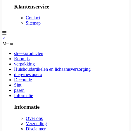
Klantenservice
Contact
Sitemap
×
Menu
streekproducten
Roomijs
verpakking
Huishoudartikelen en lichaamsverzorging
diepvries apero
Decoratie
Sint
pasen
Informatie
Informatie
Over ons
Verzending
Disclaimer