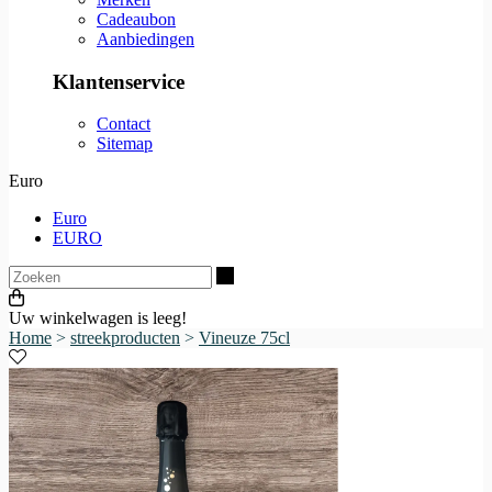
Cadeaubon
Aanbiedingen
Klantenservice
Contact
Sitemap
Euro
Euro
EURO
Zoeken
Uw winkelwagen is leeg!
Home
>
streekproducten
>
Vineuze 75cl