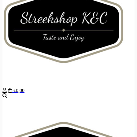
€0,00
Zoeken