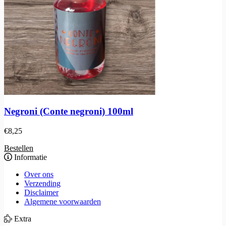
Negroni (Conte negroni) 100ml
€
8,25
Bestellen
Informatie
Over ons
Verzending
Disclaimer
Algemene voorwaarden
Extra