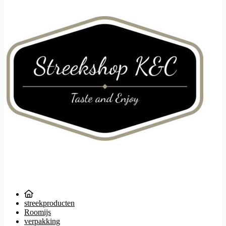
streekproducten
Roomijs
verpakking