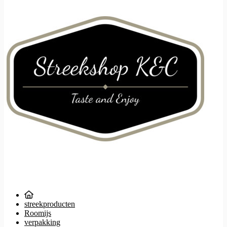
streekproducten
Roomijs
verpakking