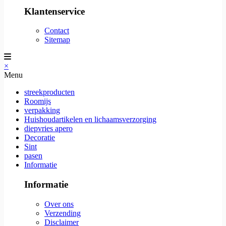
Klantenservice
Contact
Sitemap
×
Menu
streekproducten
Roomijs
verpakking
Huishoudartikelen en lichaamsverzorging
diepvries apero
Decoratie
Sint
pasen
Informatie
Informatie
Over ons
Verzending
Disclaimer